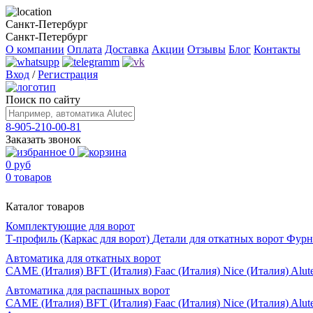
Санкт-Петербург
Санкт-Петербург
О компании
Оплата
Доставка
Акции
Отзывы
Блог
Контакты
Вход
/
Регистрация
Поиск по сайту
8-905-210-00-81
Заказать звонок
0
0 руб
0 товаров
Каталог товаров
Комплектующие для ворот
Т-профиль (Каркас для ворот)
Детали для откатных ворот
Фурн
Автоматика для откатных ворот
CAME (Италия)
BFT (Италия)
Faac (Италия)
Nice (Италия)
Alut
Автоматика для распашных ворот
CAME (Италия)
BFT (Италия)
Faac (Италия)
Nice (Италия)
Alut