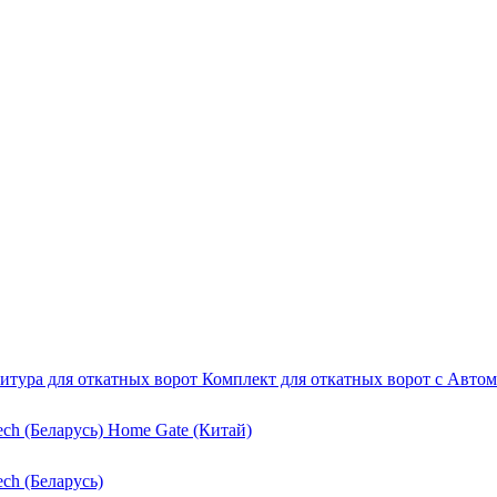
итура для откатных ворот
Комплект для откатных ворот с Авто
ech (Беларусь)
Home Gate (Китай)
ech (Беларусь)