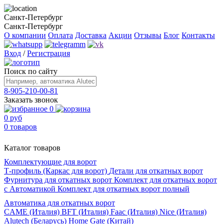
Санкт-Петербург
Санкт-Петербург
О компании
Оплата
Доставка
Акции
Отзывы
Блог
Контакты
Вход
/
Регистрация
Поиск по сайту
8-905-210-00-81
Заказать звонок
0
0 руб
0 товаров
Каталог товаров
Комплектующие для ворот
Т-профиль (Каркас для ворот)
Детали для откатных ворот
Фурнитура для откатных ворот
Комплект для откатных ворот
с Автоматикой
Комплект для откатных ворот полный
Автоматика для откатных ворот
CAME (Италия)
BFT (Италия)
Faac (Италия)
Nice (Италия)
Alutech (Беларусь)
Home Gate (Китай)