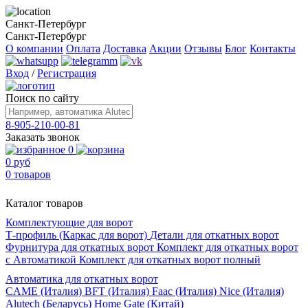
Санкт-Петербург
Санкт-Петербург
О компании
Оплата
Доставка
Акции
Отзывы
Блог
Контакты
Вход
/
Регистрация
Поиск по сайту
8-905-210-00-81
Заказать звонок
0
0 руб
0 товаров
Каталог товаров
Комплектующие для ворот
Т-профиль (Каркас для ворот)
Детали для откатных ворот
Фурнитура для откатных ворот
Комплект для откатных ворот
с Автоматикой
Комплект для откатных ворот полный
Автоматика для откатных ворот
CAME (Италия)
BFT (Италия)
Faac (Италия)
Nice (Италия)
Alutech (Беларусь)
Home Gate (Китай)