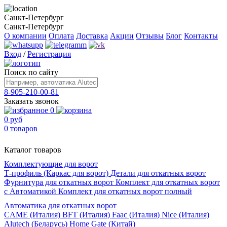
Санкт-Петербург
Санкт-Петербург
О компании
Оплата
Доставка
Акции
Отзывы
Блог
Контакты
Вход
/
Регистрация
Поиск по сайту
8-905-210-00-81
Заказать звонок
0
0 руб
0 товаров
Каталог товаров
Комплектующие для ворот
Т-профиль (Каркас для ворот)
Детали для откатных ворот
Фурнитура для откатных ворот
Комплект для откатных ворот
с Автоматикой
Комплект для откатных ворот полный
Автоматика для откатных ворот
CAME (Италия)
BFT (Италия)
Faac (Италия)
Nice (Италия)
Alutech (Беларусь)
Home Gate (Китай)