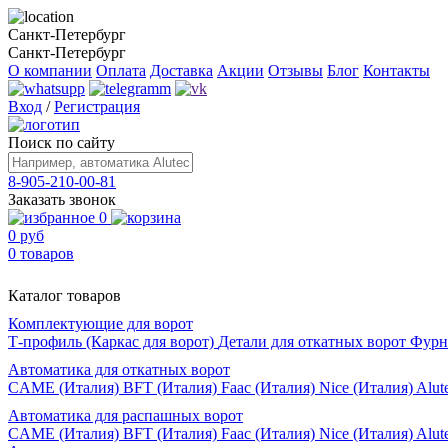
Санкт-Петербург
Санкт-Петербург
О компании
Оплата
Доставка
Акции
Отзывы
Блог
Контакты
Вход
/
Регистрация
Поиск по сайту
8-905-210-00-81
Заказать звонок
0
0 руб
0 товаров
Каталог товаров
Комплектующие для ворот
Т-профиль (Каркас для ворот)
Детали для откатных ворот
Фурн
Автоматика для откатных ворот
CAME (Италия)
BFT (Италия)
Faac (Италия)
Nice (Италия)
Alut
Автоматика для распашных ворот
CAME (Италия)
BFT (Италия)
Faac (Италия)
Nice (Италия)
Alut