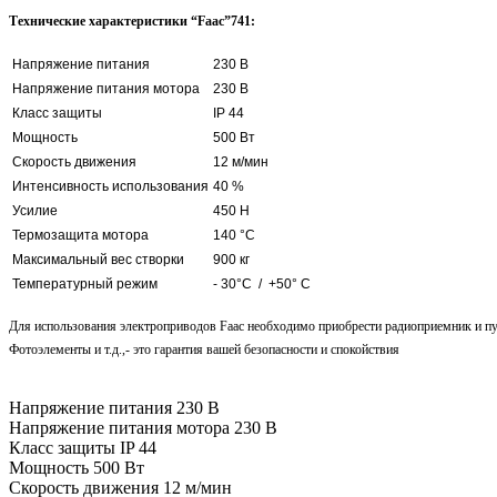
Технические характеристики
“Faac”741
:
Напряжение питания
230 В
Напряжение питания мотора
230 В
Класс защиты
IP 44
Мощность
500 Вт
Скорость движения
12 м/мин
Интенсивность использования
40 %
Усилие
450 Н
Термозащита мотора
140 °С
Максимальный вес створки
900 кг
Температурный режим
- 30°С / +50° C
Для использования электроприводов
Faac
необходимо приобрести радиоприемник и пу
Фотоэлементы и т.д.,- это гарантия вашей безопасности и спокойствия
Напряжение питания
230 В
Напряжение питания мотора
230 В
Класс защиты
IP 44
Мощность
500 Вт
Скорость движения
12 м/мин