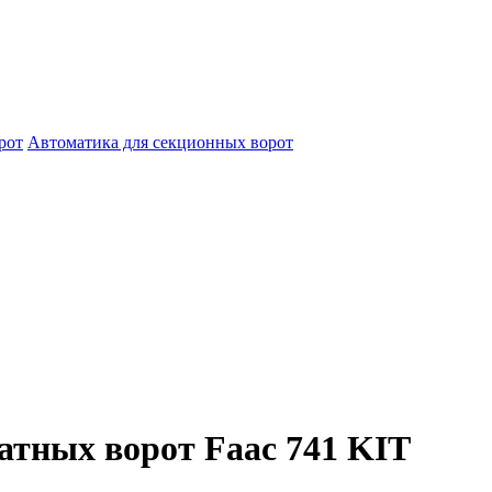
рот
Автоматика для секционных ворот
атных ворот Faac 741 KIT