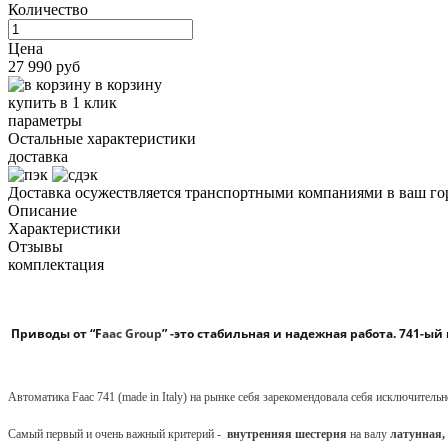
Количество
Цена
27 990 руб
в корзину
купить в 1 клик
параметры
Остальные характеристики
доставка
Доставка осужествляется транспортными компаниями в ваш гор
Описание
Характеристики
Отзывы
комплектация
Приводы от “
F
aac Group
”
-это стабильная и надежная работа. 741-ы
Автоматика
Faac
741 (
made
in
Italy
) на рынке себя зарекомендовала себя исключител
Самый первый и очень важный критерий -
внутренняя шестерня
на валу
латунная,