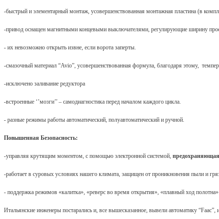
-быстрый и элементарный монтаж, усовершенствованная монтажная пластина (в компле
-привод оснащен магнитными концевыми выключателями, регулирующие ширину про
- их невозможно открыть извне,
если ворота заперты.
-смазочный материал “Avio”, усовершенствованная формула, благодаря этому,
темпер
-исключено заливание редуктора
-встроенные ‘’мозги’’ – самодиагностика перед началом каждого цикла.
- разные режимы работы автоматический, полуавтоматический и ручной.
Повышенная Безопасность:
-управляя крутящим моментом, с помощью электронной системой,
предохраняющая,
-работает в суровых условиях нашего климата, защищен от проникновения пыли и грязи,
-
поддержка режимов «калитка», «реверс во время открытия», «плавный ход полотна»
Итальянские инженеры постарались и, все вышесказанное, вывели автоматику “
Faac
”,