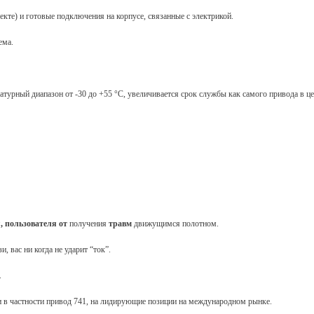
кте) и готовые подключения на корпусе, связанные с электрикой.
ема.
атурный диапазон от -30 до +55 °С, увеличивается срок службы как самого привода в ц
 пользователя
от
получения
травм
движущимся полотном.
 вас ни когда не ударит “ток”.
.
 и в частности привод 741, на лидирующие позиции на международном рынке.