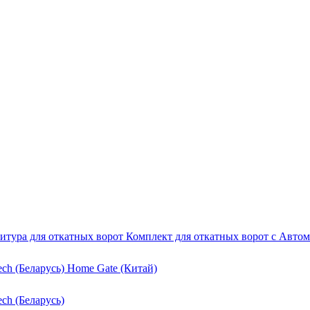
итура для откатных ворот
Комплект для откатных ворот с Авто
ech (Беларусь)
Home Gate (Китай)
ech (Беларусь)