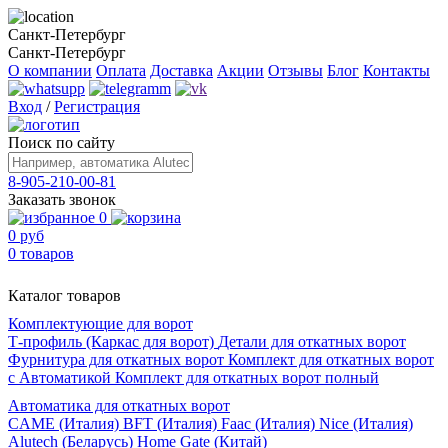
Санкт-Петербург
Санкт-Петербург
О компании
Оплата
Доставка
Акции
Отзывы
Блог
Контакты
Вход
/
Регистрация
Поиск по сайту
8-905-210-00-81
Заказать звонок
0
0 руб
0 товаров
Каталог товаров
Комплектующие для ворот
Т-профиль (Каркас для ворот)
Детали для откатных ворот
Фурнитура для откатных ворот
Комплект для откатных ворот
с Автоматикой
Комплект для откатных ворот полный
Автоматика для откатных ворот
CAME (Италия)
BFT (Италия)
Faac (Италия)
Nice (Италия)
Alutech (Беларусь)
Home Gate (Китай)