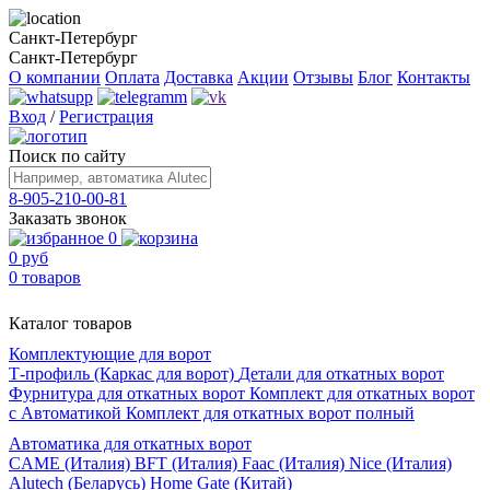
Санкт-Петербург
Санкт-Петербург
О компании
Оплата
Доставка
Акции
Отзывы
Блог
Контакты
Вход
/
Регистрация
Поиск по сайту
8-905-210-00-81
Заказать звонок
0
0 руб
0 товаров
Каталог товаров
Комплектующие для ворот
Т-профиль (Каркас для ворот)
Детали для откатных ворот
Фурнитура для откатных ворот
Комплект для откатных ворот
с Автоматикой
Комплект для откатных ворот полный
Автоматика для откатных ворот
CAME (Италия)
BFT (Италия)
Faac (Италия)
Nice (Италия)
Alutech (Беларусь)
Home Gate (Китай)