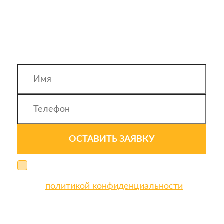
Оставьте заявку и наш менеджер
перезвонит вам и предложит выгодный
вариант
ОСТАВИТЬ ЗАЯВКУ
Я даю свое согласие на обработку персональных
данных и соглашаюсь
политикой конфиденциальности
с