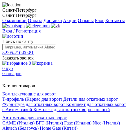
Санкт-Петербург
Санкт-Петербург
О компании
Оплата
Доставка
Акции
Отзывы
Блог
Контакты
Вход
/
Регистрация
Поиск по сайту
8-905-210-00-81
Заказать звонок
0
0 руб
0 товаров
Каталог товаров
Комплектующие для ворот
Т-профиль (Каркас для ворот)
Детали для откатных ворот
Фурнитура для откатных ворот
Комплект для откатных ворот
с Автоматикой
Комплект для откатных ворот полный
Автоматика для откатных ворот
CAME (Италия)
BFT (Италия)
Faac (Италия)
Nice (Италия)
Alutech (Беларусь)
Home Gate (Китай)